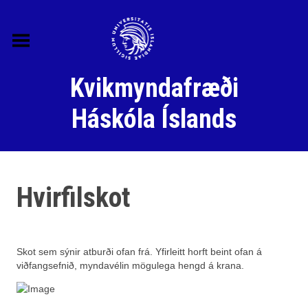
Skip
to
content
Kvikmyndafræði
Háskóla Íslands
Hvirfilskot
Hugtök og heiti
Skot sem sýnir atburði ofan frá. Yfirleitt horft beint ofan á
Samtímarannsóknir
viðfangsefnið, myndavélin mögulega hengd á krana.
Skjalataskan