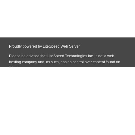
Proudly powered by LiteSpeed Web Server
Please be advised that LiteSpeed Technologies Inc. is not a web
hosting company and, as such, has no control over content found on
this site.