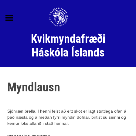
Skip
to
content
Kvikmyndafræði
Háskóla Íslands
Myndlausn
Hugtök og heiti
Sjónræn brella. Í henni felst að eitt skot er lagt stuttlega ofan á
Samtímarannsóknir
það næsta og á meðan fyrri myndin dofnar, birtist sú seinni og
Skjalataskan
kemur loks alfarið í stað hennar.
Citizen Kane (1941, Orson Welles)